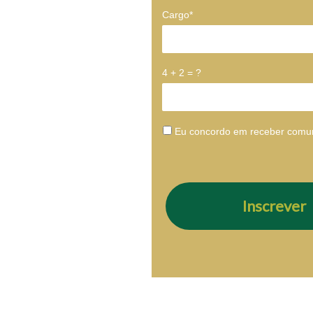
Cargo*
4 + 2 = ?
Eu concordo em receber comu
Inscrever