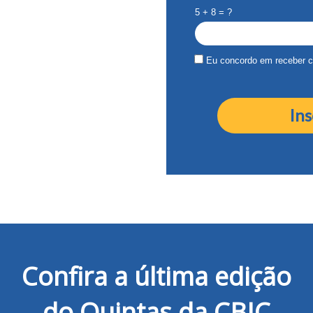
5 + 8 = ?
Eu concordo em receber 
Ins
Confira a última edição
do Quintas da CBIC