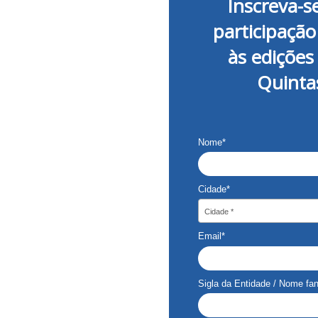
Inscreva-s
participação
às edições
Quinta
Nome*
Cidade*
Cidade*
Cidade *
Email*
Sigla da Entidade / Nome fan