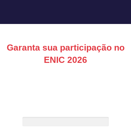
Garanta sua participação no
ENIC 2026
Preencha seus dados para avançar para a
etapa final da inscrição.
Leva menos de 1 minuto.
Nome*