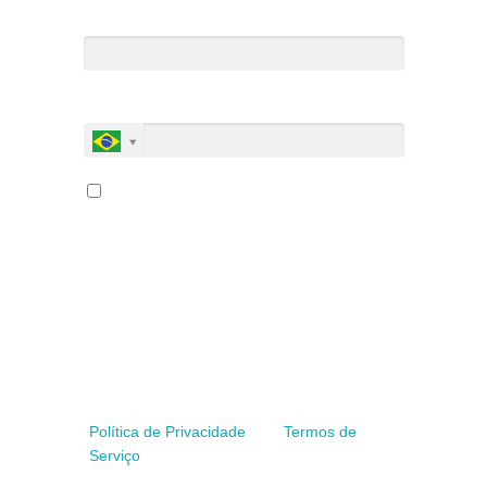
Email*
Celular*
Eu concordo em receber
comunicações.
A nossa instituição está comprometida a
proteger e respeitar sua privacidade,
utilizaremos seus dados apenas para fins
de marketing. Você pode alterar suas
preferências a qualquer momento.
Este site é protegido por reCAPTCHA e a
Política de Privacidade
e os
Termos de
Serviço
do Google se aplicam