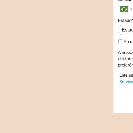
Estado
Eu c
A nossa
utiliza
preferê
Este s
Serviç