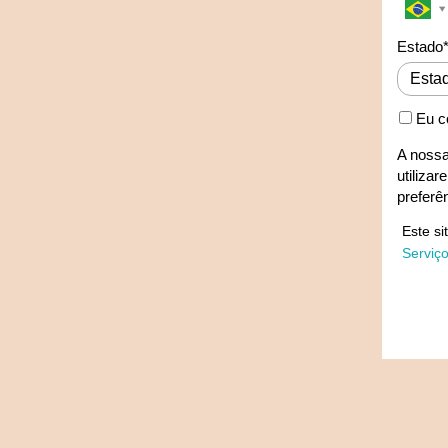
Estado
Eu c
A nossa
utiliza
preferê
Este s
Serviç